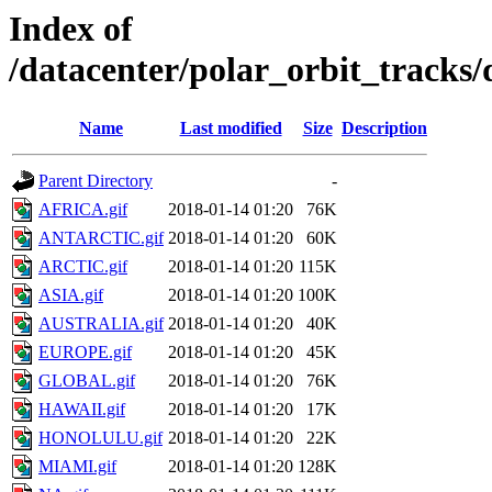
Index of
/datacenter/polar_orbit_track
Name
Last modified
Size
Description
Parent Directory
-
AFRICA.gif
2018-01-14 01:20
76K
ANTARCTIC.gif
2018-01-14 01:20
60K
ARCTIC.gif
2018-01-14 01:20
115K
ASIA.gif
2018-01-14 01:20
100K
AUSTRALIA.gif
2018-01-14 01:20
40K
EUROPE.gif
2018-01-14 01:20
45K
GLOBAL.gif
2018-01-14 01:20
76K
HAWAII.gif
2018-01-14 01:20
17K
HONOLULU.gif
2018-01-14 01:20
22K
MIAMI.gif
2018-01-14 01:20
128K