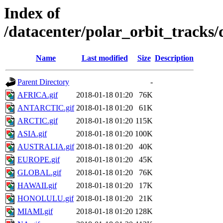
Index of
/datacenter/polar_orbit_track
Name
Last modified
Size
Description
Parent Directory
-
AFRICA.gif
2018-01-18 01:20
76K
ANTARCTIC.gif
2018-01-18 01:20
61K
ARCTIC.gif
2018-01-18 01:20
115K
ASIA.gif
2018-01-18 01:20
100K
AUSTRALIA.gif
2018-01-18 01:20
40K
EUROPE.gif
2018-01-18 01:20
45K
GLOBAL.gif
2018-01-18 01:20
76K
HAWAII.gif
2018-01-18 01:20
17K
HONOLULU.gif
2018-01-18 01:20
21K
MIAMI.gif
2018-01-18 01:20
128K