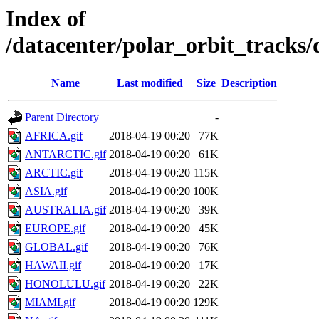
Index of
/datacenter/polar_orbit_track
Name
Last modified
Size
Description
Parent Directory
-
AFRICA.gif
2018-04-19 00:20
77K
ANTARCTIC.gif
2018-04-19 00:20
61K
ARCTIC.gif
2018-04-19 00:20
115K
ASIA.gif
2018-04-19 00:20
100K
AUSTRALIA.gif
2018-04-19 00:20
39K
EUROPE.gif
2018-04-19 00:20
45K
GLOBAL.gif
2018-04-19 00:20
76K
HAWAII.gif
2018-04-19 00:20
17K
HONOLULU.gif
2018-04-19 00:20
22K
MIAMI.gif
2018-04-19 00:20
129K