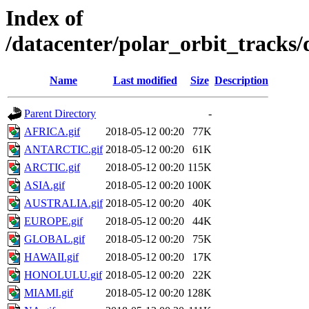
Index of
/datacenter/polar_orbit_track
Name
Last modified
Size
Description
Parent Directory
-
AFRICA.gif
2018-05-12 00:20
77K
ANTARCTIC.gif
2018-05-12 00:20
61K
ARCTIC.gif
2018-05-12 00:20
115K
ASIA.gif
2018-05-12 00:20
100K
AUSTRALIA.gif
2018-05-12 00:20
40K
EUROPE.gif
2018-05-12 00:20
44K
GLOBAL.gif
2018-05-12 00:20
75K
HAWAII.gif
2018-05-12 00:20
17K
HONOLULU.gif
2018-05-12 00:20
22K
MIAMI.gif
2018-05-12 00:20
128K