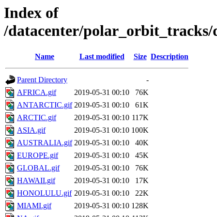
Index of
/datacenter/polar_orbit_track
Name
Last modified
Size
Description
Parent Directory
-
AFRICA.gif
2019-05-31 00:10
76K
ANTARCTIC.gif
2019-05-31 00:10
61K
ARCTIC.gif
2019-05-31 00:10
117K
ASIA.gif
2019-05-31 00:10
100K
AUSTRALIA.gif
2019-05-31 00:10
40K
EUROPE.gif
2019-05-31 00:10
45K
GLOBAL.gif
2019-05-31 00:10
76K
HAWAII.gif
2019-05-31 00:10
17K
HONOLULU.gif
2019-05-31 00:10
22K
MIAMI.gif
2019-05-31 00:10
128K