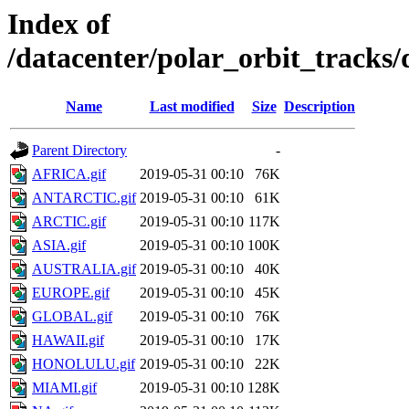
Index of
/datacenter/polar_orbit_track
Name
Last modified
Size
Description
Parent Directory
-
AFRICA.gif
2019-05-31 00:10
76K
ANTARCTIC.gif
2019-05-31 00:10
61K
ARCTIC.gif
2019-05-31 00:10
117K
ASIA.gif
2019-05-31 00:10
100K
AUSTRALIA.gif
2019-05-31 00:10
40K
EUROPE.gif
2019-05-31 00:10
45K
GLOBAL.gif
2019-05-31 00:10
76K
HAWAII.gif
2019-05-31 00:10
17K
HONOLULU.gif
2019-05-31 00:10
22K
MIAMI.gif
2019-05-31 00:10
128K