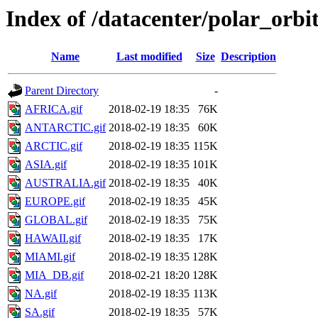
Index of /datacenter/polar_or
Name
Last modified
Size
Description
Parent Directory
-
AFRICA.gif
2018-02-19 18:35
76K
ANTARCTIC.gif
2018-02-19 18:35
60K
ARCTIC.gif
2018-02-19 18:35
115K
ASIA.gif
2018-02-19 18:35
101K
AUSTRALIA.gif
2018-02-19 18:35
40K
EUROPE.gif
2018-02-19 18:35
45K
GLOBAL.gif
2018-02-19 18:35
75K
HAWAII.gif
2018-02-19 18:35
17K
MIAMI.gif
2018-02-19 18:35
128K
MIA_DB.gif
2018-02-21 18:20
128K
NA.gif
2018-02-19 18:35
113K
SA.gif
2018-02-19 18:35
57K